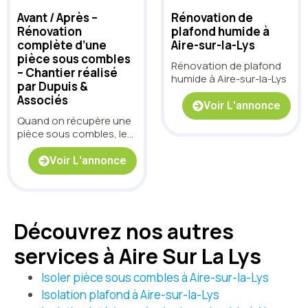
Avant / Après –
Rénovation de
Rénovation
plafond humide à
complète d’une
Aire-sur-la-Lys
pièce sous combles
Rénovation de plafond
– Chantier réalisé
humide à Aire-sur-la-Lys
par Dupuis &
Associés
Voir L'annonce
Quand on récupère une
pièce sous combles, le
défi est toujours le
même : rattraper les
Voir L'annonce
supports, gérer les
pentes, intégrer les
contraintes
techniques… et surtout
Découvrez nos autres
obtenir un rendu propre,
lumineux et durable. Sur
services à Aire Sur La Lys
ce chantier, nous
sommes intervenus
Isoler pièce sous combles à Aire-sur-la-Lys
pour transformer une
pièce brute en un
Isolation plafond à Aire-sur-la-Lys
espace net et prêt à