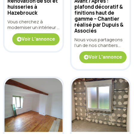
Rénovation de sol et
Avant / Après :
huisseries à
plafond décoratif &
Hazebrouck
finitions haut de
gamme – Chantier
Vous cherchez à
réalisé par Dupuis &
moderniser un intérieur à
Associés
Hazebrouck tout en
conservant une circ
Voir L'annonce
Nous vous partageons
l’un de nos chantiers
“avant / après” où
l’objectif était clair :
Voir L'annonce
redonner du cachet à
une pièce, structurer les
volumes et obtenir un
rendu net, durable et
harmonieux.