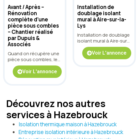
Avant / Après –
Installation de
Rénovation
doublage isolant
complète d’une
mural à Aire-sur-la-
pièce sous combles
Lys
– Chantier réalisé
Installation de doublage
par Dupuis &
isolant mural à Aire-sur-
Associés
la-Lys
Voir L'annonce
Quand on récupère une
pièce sous combles, le
défi est toujours le
même : rattraper les
Voir L'annonce
supports, gérer les
pentes, intégrer les
contraintes
techniques… et surtout
Découvrez nos autres
obtenir un rendu propre,
lumineux et durable. Sur
services à Hazebrouck
ce chantier, nous
sommes intervenus
Isolation thermique maison à Hazebrouck
pour transformer une
pièce brute en un
Entreprise isolation intérieure à Hazebrouck
espace net et prêt à