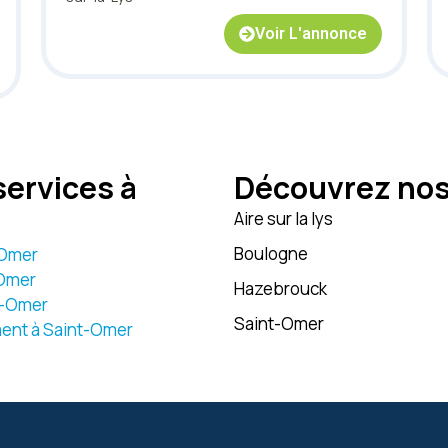
Voir L'annonce
ervices à
Découvrez nos 
Aire sur la lys
Boulogne
t-Omer
-Omer
Hazebrouck
t-Omer
Saint-Omer
ment à Saint-Omer