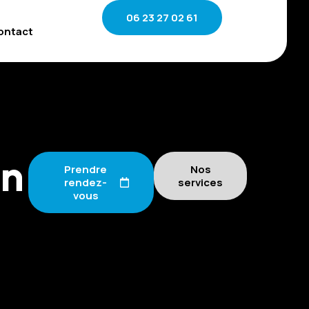
06 23 27 02 61
ontact
on
Prendre
Nos
rendez-
services
vous