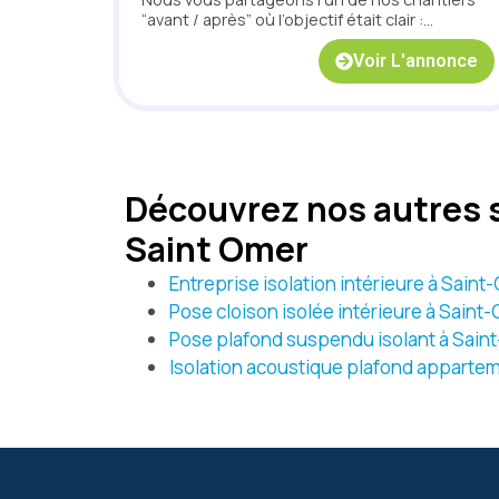
“avant / après” où l’objectif était clair :
redonner du cachet à une pièce, structurer
les volumes et obtenir un rendu net, durable
Voir L'annonce
et harmonieux.
Découvrez nos autres s
Saint Omer
Entreprise isolation intérieure à Sain
Pose cloison isolée intérieure à Saint
Pose plafond suspendu isolant à Sain
Isolation acoustique plafond apparte