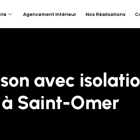
rie
Agencement Intérieur
Nos Réalisations
C
ison avec isolati
 à Saint-Omer