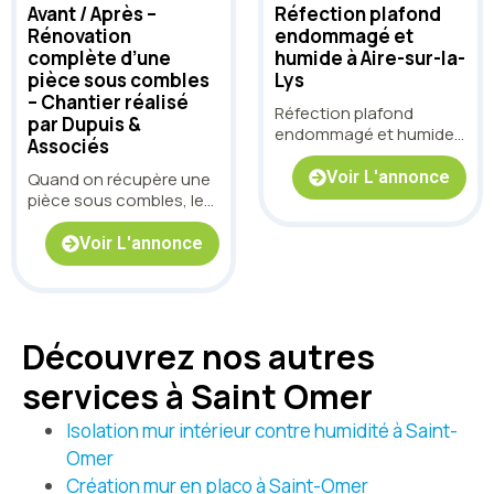
Avant / Après –
Réfection plafond
Rénovation
endommagé et
complète d’une
humide à Aire-sur-la-
pièce sous combles
Lys
– Chantier réalisé
Réfection plafond
par Dupuis &
endommagé et humide
Associés
à Aire-sur-la-Lys
Voir L'annonce
Quand on récupère une
pièce sous combles, le
défi est toujours le
même : rattraper les
Voir L'annonce
supports, gérer les
pentes, intégrer les
contraintes
techniques… et surtout
Découvrez nos autres
obtenir un rendu propre,
lumineux et durable. Sur
services à Saint Omer
ce chantier, nous
sommes intervenus
Isolation mur intérieur contre humidité à Saint-
pour transformer une
pièce brute en un
Omer
espace net et prêt à
Création mur en placo à Saint-Omer
vivre, tout en